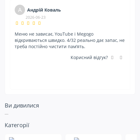
А
Андрій Коваль
2026-06-23
Меню не зависає, YouTube і Megogo
Вз
відкриваються швидко. 4/32 реально дає запас, не
рі
треба постійно чистити пам’ять.
по
о
Корисний відгук?
Ви дивилися
Подивіться ще
Категорії
на це