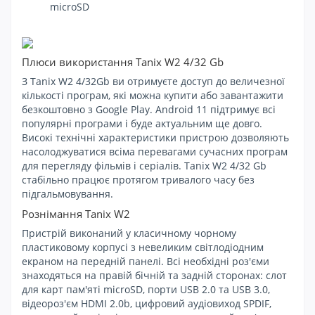
microSD
Плюси використання Tanix W2 4/32 Gb
З Tanix W2 4/32Gb ви отримуєте доступ до величезної
кількості програм, які можна купити або завантажити
безкоштовно з Google Play. Android 11 підтримує всі
популярні програми і буде актуальним ще довго.
Високі технічні характеристики пристрою дозволяють
насолоджуватися всіма перевагами сучасних програм
для перегляду фільмів і серіалів. Tanix W2 4/32 Gb
стабільно працює протягом тривалого часу без
підгальмовування.
Рознімання Tanix W2
Пристрій виконаний у класичному чорному
пластиковому корпусі з невеликим світлодіодним
екраном на передній панелі. Всі необхідні роз'єми
знаходяться на правій бічній та задній сторонах: слот
для карт пам'яті microSD, порти USB 2.0 та USB 3.0,
відеороз'єм HDMI 2.0b, цифровий аудіовиход SPDIF,