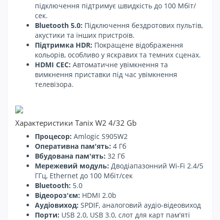
підключення підтримує швидкість до 100 Мбіт/
сек.
Bluetooth 5.0:
Підключення бездротових пультів,
акустики та інших пристроїв.
Підтримка HDR:
Покращене відображення
кольорів, особливо у яскравих та темних сценах.
HDMI CEC:
Автоматичне увімкнення та
вимкнення приставки під час увімкнення
телевізора.
Характеристики Tanix W2 4/32 Gb
Процесор:
Amlogic S905W2
Оперативна пам'ять:
4 Гб
Вбудована пам'ять:
32 Гб
Мережевий модуль:
Дводіапазонний Wi-Fi 2.4/5
ГГц, Ethernet до 100 Мбіт/сек
Bluetooth:
5.0
Відеороз'єм:
HDMI 2.0b
Аудіовиход:
SPDIF, аналоговий аудіо-відеовиход
Порти:
USB 2.0, USB 3.0, слот для карт пам'яті