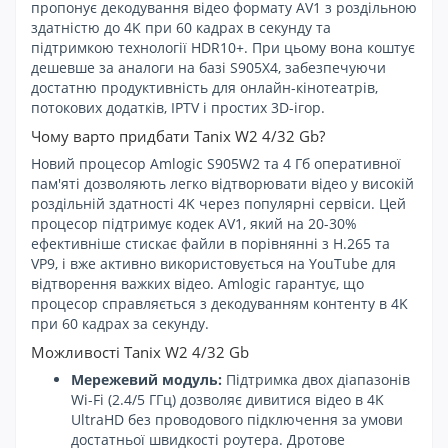
пропонує декодування відео формату AV1 з роздільною
здатністю до 4K при 60 кадрах в секунду та
підтримкою технології HDR10+. При цьому вона коштує
дешевше за аналоги на базі S905X4, забезпечуючи
достатню продуктивність для онлайн-кінотеатрів,
потокових додатків, IPTV і простих 3D-ігор.
Чому варто придбати Tanix W2 4/32 Gb?
Новий процесор Amlogic S905W2 та 4 Гб оперативної
пам'яті дозволяють легко відтворювати відео у високій
роздільній здатності 4K через популярні сервіси. Цей
процесор підтримує кодек AV1, який на 20-30%
ефективніше стискає файли в порівнянні з H.265 та
VP9, і вже активно використовується на YouTube для
відтворення важких відео. Amlogic гарантує, що
процесор справляється з декодуванням контенту в 4K
при 60 кадрах за секунду.
Можливості Tanix W2 4/32 Gb
Мережевий модуль:
Підтримка двох діапазонів
Wi-Fi (2.4/5 ГГц) дозволяє дивитися відео в 4K
UltraHD без проводового підключення за умови
достатньої швидкості роутера. Дротове