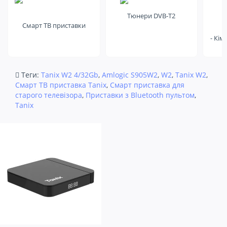
Тюнери DVB-T2
Смарт ТВ приставки
- Кім
Теги:
Tanix W2 4/32Gb
,
Amlogic S905W2
,
W2
,
Tanix W2
,
Смарт ТВ приставка Tanix
,
Смарт приставка для
старого телевізора
,
Приставки з Bluetooth пультом
,
Tanix