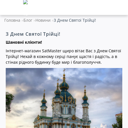
Головна
Блог
Новини
З Днем Святої Трійці!
З Днем Святої Трійці!
Шановні клієнти!
Інтернет-магазин SatMaster щиро вітає Вас з Днем Святої
Трійці! Нехай в кожному серці панує щастя і радість, а в
стінах рідного будинку буде мир і благополуччя.