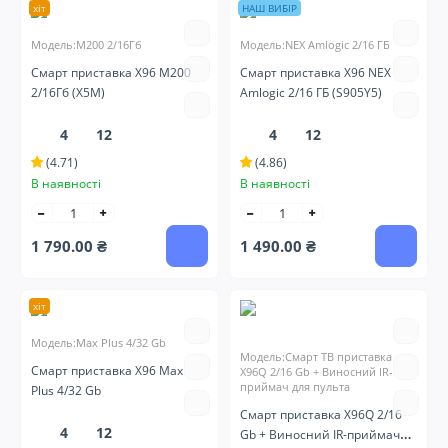
хіт
НАШ ВИБІР
Модель:M200 2/16Гб
Модель:NEX Amlogic 2/16 ГБ
Смарт приставка X96 M200
Смарт приставка X96 NEX
2/16Гб (X5M)
Amlogic 2/16 ГБ (S905Y5)
4
12
4
12
(4.71)
(4.86)
В наявності
В наявності
1 790.00 ₴
1 490.00 ₴
хіт
Модель:Max Plus 4/32 Gb
Модель:Смарт ТВ приставка
Смарт приставка X96 Max
X96Q 2/16 Gb + Виносний IR-
приймач для пульта
Plus 4/32 Gb
Смарт приставка X96Q 2/16
4
12
Gb + Виносний IR-приймач