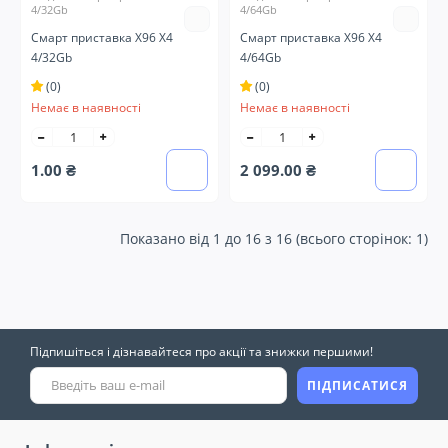
4/32Gb
4/64Gb
Смарт приставка X96 X4
Смарт приставка X96 X4
4/32Gb
4/64Gb
(0)
(0)
Немає в наявності
Немає в наявності
1.00 ₴
2 099.00 ₴
Показано від 1 до 16 з 16 (всього сторінок: 1)
Підпишіться і дізнавайтеся про акції та знижки першими!
ПІДПИСАТИСЯ