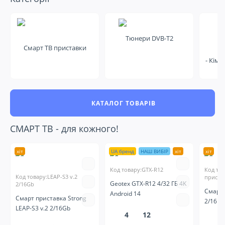
Тюнери DVB-T2
Смарт ТВ приставки
- Кімн
КАТАЛОГ ТОВАРІВ
СМАРТ ТВ - для кожного!
хіт
UA бренд
НАШ ВИБІР
хіт
хіт
Код товару:GTX-R12
Код то
Код товару:LEAP-S3 v.2
пристав
Geotex GTX-R12 4/32 ГБ 4K
2/16Gb
Смарт 
Android 14
Смарт приставка Strong
2/16 G
LEAP-S3 v.2 2/16Gb
4
12
4