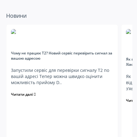
Новини
Чому не працює Т2? Новий сервіс перевірить сигнал за
вашою адресою
Як ві
Xiaom
Запустили сервіс для перевірки сигналу Т2 по
вашій адресі Тепер можна швидко оцінити
Як ві
можливість прийому D..
від 
з’яви
Читати далі
Читат