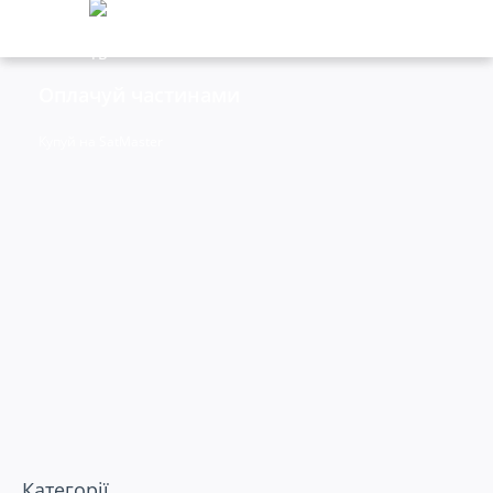
Оплачуй частинами
+Комбо-покупка ✦ до 90% знижка на другий то
Купуй на SatMaster
Категорії