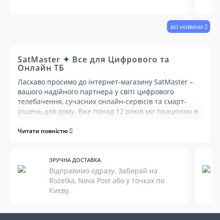
всі новини
SatMaster ✦ Все для Цифрового та
Онлайн ТБ
Ласкаво просимо до інтернет-магазину SatMaster –
вашого надійного партнера у світі цифрового
телебачення, сучасних онлайн-сервісів та смарт-
рішень для дому. Вже понад 12 років ми працюємо в
Києві та по всій Україні, пропонуючи експертні
консультації та широкий асортимент обладнання, що
Читати повністю
відповідає найвищим стандартам якості та
актуальним технологічним трендам. Наша мета –
забезпечити вас усім необхідним для комфортного
ЗРУЧНА ДОСТАВКА
перегляду телебачення, доступу до улюблених
Відправимо одразу. Забирай на
фільмів, серіалів та інтернет-контенту.
Rozetka, Nova Post або у точках по
Києву.
Ознайомтеся з нашим каталогом –
знайдіть оптимальне рішення для