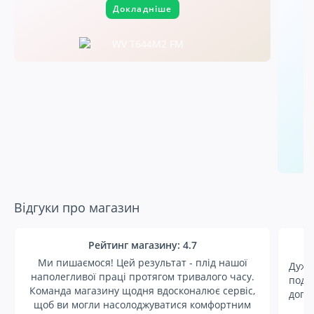
Докладніше
Відгуки про магазин
Рейтинг магазину: 4.7
М
Ми пишаємося! Цей результат - плід нашої
Дуже
наполегливої праці протягом тривалого часу.
подя
Команда магазину щодня вдосконалює сервіс,
допо
щоб ви могли насолоджуватися комфортним