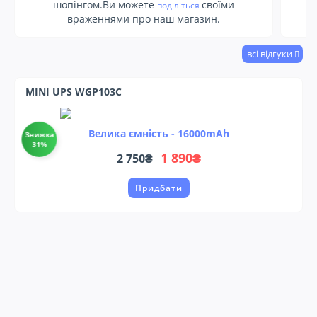
шопінгом.Ви можете
своїми
поділіться
враженнями про наш магазин.
всі відгуки
MINI UPS WGP103C
Велика ємність -
16000mAh
Знижка
31%
1 890₴
2 750₴
Придбати