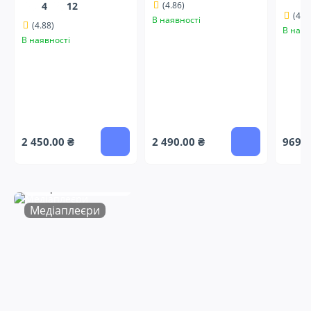
4
12
(4.86)
(4.9
В наявності
(4.88)
В наяв
В наявності
2 450.00 ₴
2 490.00 ₴
969.0
Для Netflix
Пакети Кіно & ТБ
Sweet TV Box
Смарт бокс + YouTV
Медіаплеєри