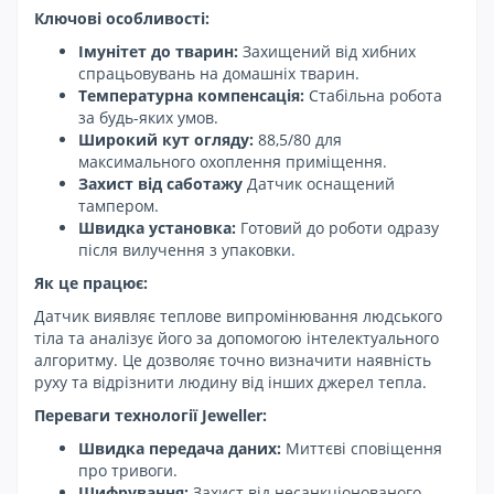
Ключові особливості:
Імунітет до тварин:
Захищений від хибних
спрацьовувань на домашніх тварин.
Температурна компенсація:
Стабільна робота
за будь-яких умов.
Широкий кут огляду:
88,5/80 для
максимального охоплення приміщення.
Захист від саботажу
Датчик оснащений
тампером.
Швидка установка:
Готовий до роботи одразу
після вилучення з упаковки.
Як це працює:
Датчик виявляє теплове випромінювання людського
тіла та аналізує його за допомогою інтелектуального
алгоритму. Це дозволяє точно визначити наявність
руху та відрізнити людину від інших джерел тепла.
Переваги технології Jeweller:
Швидка передача даних:
Миттєві сповіщення
про тривоги.
Шифрування:
Захист від несанкціонованого