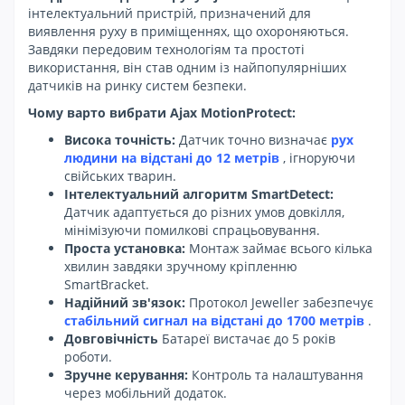
інтелектуальний пристрій, призначений для
виявлення руху в приміщеннях, що охороняються.
Завдяки передовим технологіям та простоті
використання, він став одним із найпопулярніших
датчиків на ринку систем безпеки.
Чому варто вибрати Ajax MotionProtect:
Висока точність:
Датчик точно визначає
рух
людини на відстані до 12 метрів
, ігноруючи
свійських тварин.
Інтелектуальний алгоритм SmartDetect:
Датчик адаптується до різних умов довкілля,
мінімізуючи помилкові спрацьовування.
Проста установка:
Монтаж займає всього кілька
хвилин завдяки зручному кріпленню
SmartBracket.
Надійний зв'язок:
Протокол Jeweller забезпечує
стабільний сигнал на відстані до 1700 метрів
.
Довговічність
Батареї вистачає до 5 років
роботи.
Зручне керування:
Контроль та налаштування
через мобільний додаток.