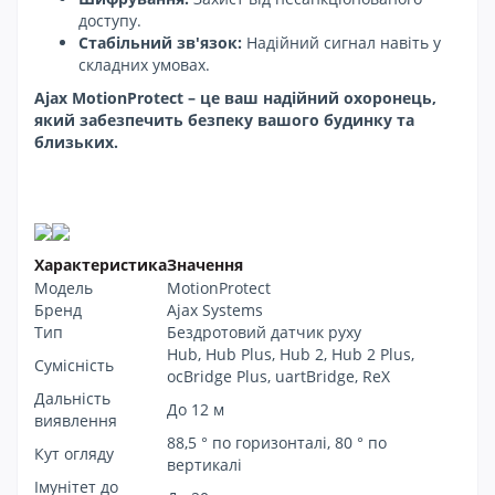
доступу.
Стабільний зв'язок:
Надійний сигнал навіть у
складних умовах.
Ajax MotionProtect – це ваш надійний охоронець,
який забезпечить безпеку вашого будинку та
близьких.
Характеристика
Значення
Модель
MotionProtect
Бренд
Ajax Systems
Тип
Бездротовий датчик руху
Hub, Hub Plus, Hub 2, Hub 2 Plus,
Сумісність
ocBridge Plus, uartBridge, ReX
Дальність
До 12 м
виявлення
88,5 ° по горизонталі, 80 ° по
Кут огляду
вертикалі
Імунітет до