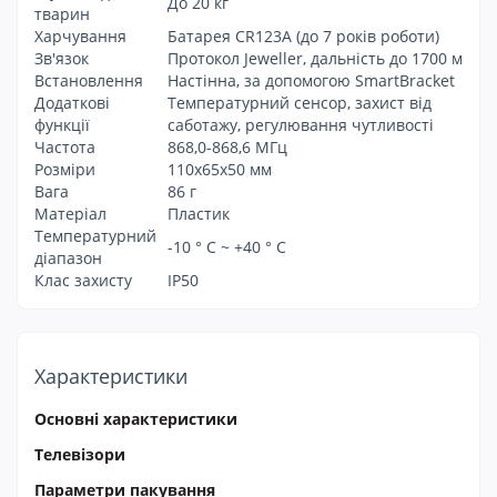
До 20 кг
тварин
Харчування
Батарея CR123A (до 7 років роботи)
Зв'язок
Протокол Jeweller, дальність до 1700 м
Встановлення
Настінна, за допомогою SmartBracket
Додаткові
Температурний сенсор, захист від
функції
саботажу, регулювання чутливості
Частота
868,0-868,6 МГц
Розміри
110х65х50 мм
Вага
86 г
Матеріал
Пластик
Температурний
-10 ° С ~ +40 ° С
діапазон
Клас захисту
IP50
Характеристики
Основні характеристики
Телевізори
Параметри пакування