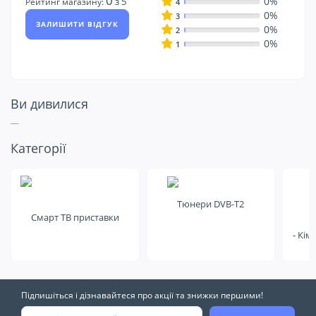
0
0%
з 5
Рейтинг магазину:
4
0%
3
ЗАЛИШИТИ ВІДГУК
0%
2
0%
1
Ви дивилися
Подивіться ще
Категорії
на це
Тюнери DVB-T2
Смарт ТВ приставки
- Кім
Підпишіться і дізнавайтеся про акції та знижки першими!