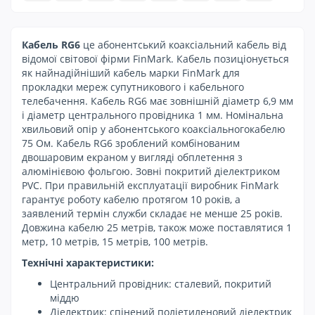
Кабель RG6
це абонентський коаксіальний кабель від
відомої світової фірми FinMark. Кабель позиціонується
як найнадійніший кабель марки FinMark для
прокладки мереж супутникового і кабельного
телебачення. Кабель RG6 має зовнішній діаметр 6,9 мм
і діаметр центрального провідника 1 мм. Номінальна
хвильовий опір у абонентського коаксіальногокабелю
75 Ом. Кабель RG6 зроблений комбінованим
двошаровим екраном у вигляді обплетення з
алюмінієвою фольгою. Зовні покритий діелектриком
PVC. При правильній експлуатації виробник FinMark
гарантує роботу кабелю протягом 10 років, а
заявлений термін служби складає не менше 25 років.
Довжина кабелю 25 метрів, також може поставлятися 1
метр, 10 метрів, 15 метрів, 100 метрів.
Технічні характеристики:
Центральний провідник: сталевий, покритий
міддю
Діелектрик: спінений поліетиленовий діелектрик