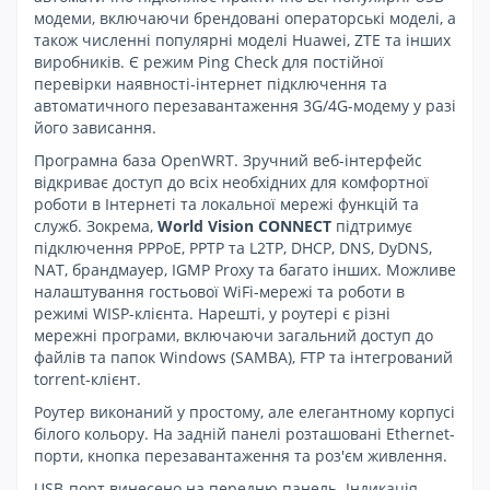
модеми, включаючи брендовані операторські моделі, а
також численні популярні моделі Huawei, ZTE та інших
виробників. Є режим Ping Check для постійної
перевірки наявності-інтернет підключення та
автоматичного перезавантаження 3G/4G-модему у разі
його зависання.
Програмна база OpenWRT. Зручний веб-інтерфейс
відкриває доступ до всіх необхідних для комфортної
роботи в Інтернеті та локальної мережі функцій та
служб. Зокрема,
World Vision CONNECT
підтримує
підключення PPPoE, PPTP та L2TP, DHCP, DNS, DyDNS,
NAT, брандмауер, IGMP Proxy та багато інших. Можливе
налаштування гостьової WiFi-мережі та роботи в
режимі WISP-клієнта. Нарешті, у роутері є різні
мережні програми, включаючи загальний доступ до
файлів та папок Windows (SAMBA), FTP та інтегрований
torrent-клієнт.
Роутер виконаний у простому, але елегантному корпусі
білого кольору. На задній панелі розташовані Ethernet-
порти, кнопка перезавантаження та роз'єм живлення.
USB-порт винесено на передню панель. Індикація