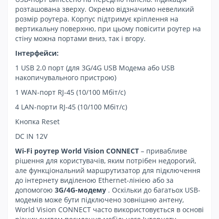
розташована зверху. Окремо відзначимо невеликий
розмір роутера. Корпус підтримує кріплення на
вертикальну поверхню, при цьому повісити роутер на
стіну можна портами вниз, так і вгору.
Інтерфейси:
1 USB 2.0 порт (для 3G/4G USB Модема або USB
накопичувального пристрою)
1 WAN-порт RJ-45 (10/100 Мбіт/с)
4 LAN-порти RJ-45 (10/100 Мбіт/с)
Кнопка Reset
DC IN 12V
Wi-Fi роутер World Vision CONNECT
– привабливе
рішення для користувачів, яким потрібен недорогий,
але функціональний маршрутизатор для підключення
до інтернету виділеною Ethernet-лінією або за
допомогою
3G/4G-модему
. Оскільки до багатьох USB-
модемів може бути підключено зовнішню антену,
World Vision CONNECT часто використовується в основі