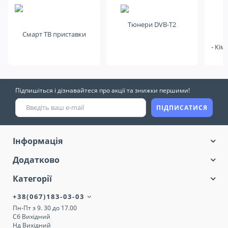
Тюнери DVB-T2
Смарт ТВ приставки
- Кім
Підпишіться і дізнавайтеся про акції та знижки першими!
ПІДПИСАТИСЯ
Інформація
Додатково
Категорії
+38(067)183-03-03
Пн-Пт з 9. 30 до 17.00
Сб Вихідний
Нд Вихідний