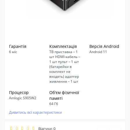
Гарантія
Комплектація
Версія Android
6 міс
ТВ приставка – 1
Android 11
шт HDMI-кабель –
1 шт пульт – 1 шт
(батарейки в
комплект не
входять) адаптер
живлення – 1 шт
Процесор
Об'єм фізичної
Amlogic S905W2
памяті
64 Гб
Дивитись всі характеристики
Відгуки: 0