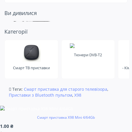
Ви дивилися
Подивіться ще
Категорії
на це
Тюнери DVB-T2
Смарт ТВ приставки
- Кім
Теги:
Смарт приставка для старого телевізора
,
Приставки з Bluetooth пультом
,
X98
Смарт приставка X98 Mini 4/64Gb
1.00 ₴