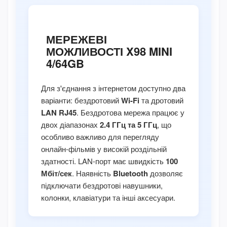
МЕРЕЖЕВІ
МОЖЛИВОСТІ X98 MINI
4/64GB
Для з'єднання з інтернетом доступно два
варіанти: бездротовий
Wi-Fi
та дротовий
LAN RJ45
. Бездротова мережа працює у
двох діапазонах
2.4 ГГц та 5 ГГц
, що
особливо важливо для перегляду
онлайн-фільмів у високій роздільній
здатності. LAN-порт має швидкість
100
Мбіт/сек
. Наявність
Bluetooth
дозволяє
підключати бездротові навушники,
колонки, клавіатури та інші аксесуари.