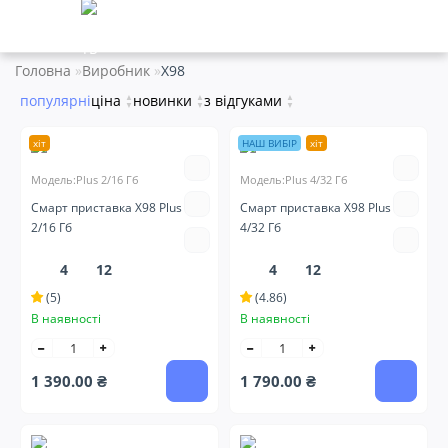
Головна
Виробник
X98
популярні
ціна
▲
новинки
▲
з відгуками
▲
▼
▼
▼
хіт
НАШ ВИБІР
хіт
Модель:Plus 2/16 Гб
Модель:Plus 4/32 Гб
Смарт приставка X98 Plus
Смарт приставка X98 Plus
2/16 Гб
4/32 Гб
4
12
4
12
(5)
(4.86)
В наявності
В наявності
1 390.00 ₴
1 790.00 ₴