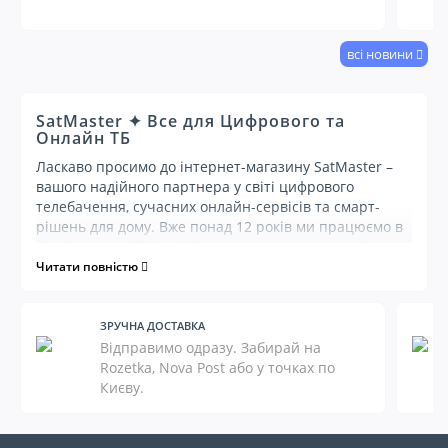
всі новини
SatMaster ✦ Все для Цифрового та
Онлайн ТБ
Ласкаво просимо до інтернет-магазину SatMaster –
вашого надійного партнера у світі цифрового
телебачення, сучасних онлайн-сервісів та смарт-
рішень для дому. Вже понад 12 років ми працюємо в
Києві та по всій Україні, пропонуючи експертні
консультації та широкий асортимент обладнання, що
Читати повністю
відповідає найвищим стандартам якості та
актуальним технологічним трендам. Наша мета –
забезпечити вас усім необхідним для комфортного
ЗРУЧНА ДОСТАВКА
перегляду телебачення, доступу до улюблених
Відправимо одразу. Забирай на
фільмів, серіалів та інтернет-контенту.
Rozetka, Nova Post або у точках по
Києву.
Ознайомтеся з нашим каталогом –
знайдіть оптимальне рішення для