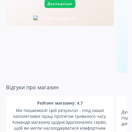
Докладніше
Відгуки про магазин
Рейтинг магазину: 4.7
М
Ми пишаємося! Цей результат - плід нашої
Дуже
наполегливої праці протягом тривалого часу.
подя
Команда магазину щодня вдосконалює сервіс,
допо
щоб ви могли насолоджуватися комфортним