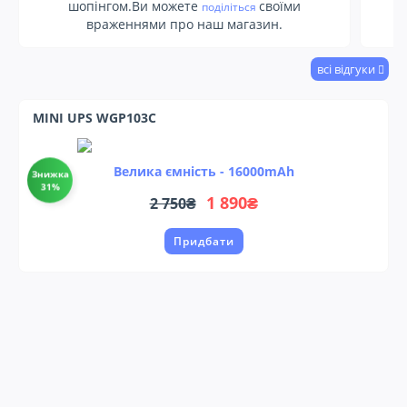
шопінгом.Ви можете
своїми
поділіться
враженнями про наш магазин.
всі відгуки
MINI UPS WGP103C
Велика ємність -
16000mAh
Знижка
31%
1 890₴
2 750₴
Придбати