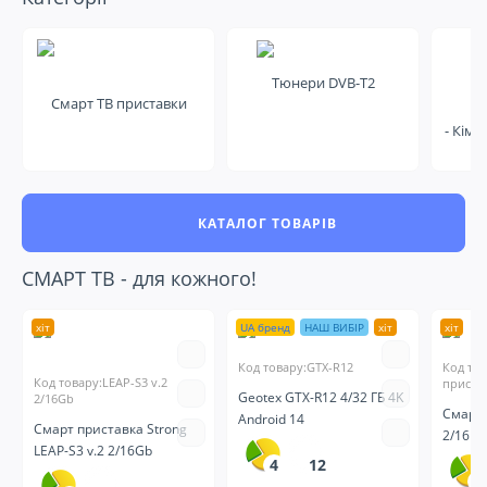
Тюнери DVB-T2
Смарт ТВ приставки
- Кімн
КАТАЛОГ ТОВАРІВ
СМАРТ ТВ - для кожного!
хіт
UA бренд
НАШ ВИБІР
хіт
хіт
Код товару:GTX-R12
Код то
Код товару:LEAP-S3 v.2
пристав
Geotex GTX-R12 4/32 ГБ 4K
2/16Gb
Смарт 
Android 14
Смарт приставка Strong
2/16 G
LEAP-S3 v.2 2/16Gb
4
12
4