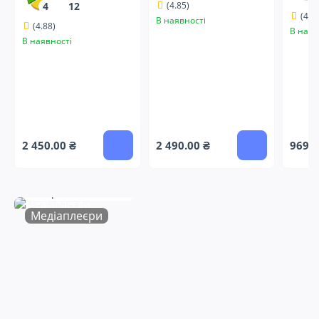
4
12
(4.85)
(4.9
В наявності
(4.88)
В наяв
В наявності
2 450.00 ₴
2 490.00 ₴
969.0
Для Netflix
Пакети Кіно & ТБ
Sweet TV Box
Смарт бокс + YouTV
Медіаплеєри