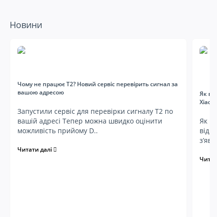
Новини
Чому не працює Т2? Новий сервіс перевірить сигнал за
вашою адресою
Як ві
Xiaom
Запустили сервіс для перевірки сигналу Т2 по
вашій адресі Тепер можна швидко оцінити
Як ві
можливість прийому D..
від 
з’яви
Читати далі
Читат