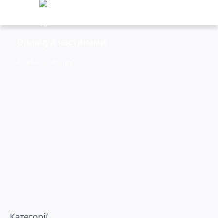
Оплачуй частинами
+Комбо-покупка ✦ до 90% знижка на другий това
Купуй на SatMaster
Категорії