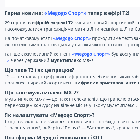
Гарна новина:
«Megogo Спорт»
тепер в ефірі Т2!
29 серпня
в ефірній мережі Т2
з'явився новий спортивний т
насолоджуватися трансляціями матчів Ліги чемпіонів, Ліги Євр
На початковому етапі
«Megogo Спорт»
проходитиме тестуванн
ексклюзивними трансляціями у високій якості по всій територ
Раніше ексклюзивний контент
«Megogo Спорт»
був доступни
Т2
через державний
мультиплекс МХ-7
.
Що таке Т2 і як це працює?
Т2 — це стандарт цифрового ефірного телебачення, який забе
пропонує широкий асортимент
цифрових приставок
,
антен
Що таке мультиплекс МХ-7?
Мультиплекс МХ-7 — це пакет телеканалів, що транслюються н
переможцем конкурсу на вільне місце у цьому мультиплексі.
Як налаштувати «Megogo Спорт»?
Якщо телеканал не з'явився автоматично, необхідно виконат
"Налаштування", виберіть "Пошук" — "Автопошук", країна пош
Платформа Megogo і можливості OTT