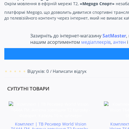
Окрім мовлення в ефірній мережі Т2,
«Megogo Спорт»
незаба
платформі Megogo, що дозволить дивитися спортивні трансляц
до телевізійного контенту через інтернет, який не вимагає 
Зазирніть до інтернет-магазину
SatMaster
,
нашим асортиментом
медіаплеєрів
,
антен
Відгуків: 0
Написати відгук
/
СУПУТНІ ТОВАРИ
Комплект | ТВ Ресивер World Vision
Комплект
T644A FM, Антена зовнішня Т2 Eurosky -
Vision T6