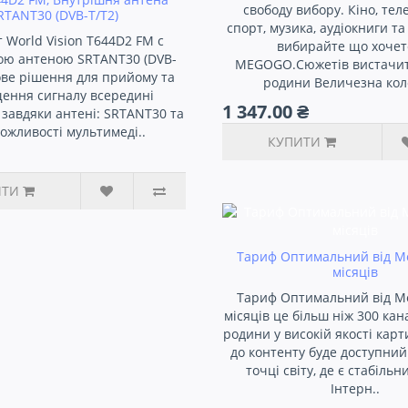
свободу вибору. Кіно, тел
RTANT30 (DVB-T/T2)
спорт, музика, аудіокниги т
 World Vision T644D2 FM c
вибирайте що хочет
ою антеною SRTANT30 (DVB-
MEGOGO.Сюжетів вистачить
тове рішення для прийому та
родини Величезна коле
ення сигналу всередині
1 347.00 ₴
завдяки антені: SRTANT30 та
можливості мультимеді..
КУПИТИ
ИТИ
Тариф Оптимальний від M
місяців
Тариф Оптимальний від M
місяців це більш ніж 300 кана
родини у високій якості карт
до контенту буде доступний 
точці світу, де є стабільн
Інтерн..