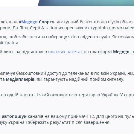
елеканал
«
Megogo
Спорт»
, доступний безкоштовно в усіх облас
опи, Ла Ліги, Серії А та інших престижних турнірів прямо на ек
я, щоб забезпечити найкращу якість відео та аудіо. Як повідом
ії країни.
й лише за підпискою в
платних пакетах
на платформі
Megogo
, 
зпечує безкоштовний доступ до телеканалів по всій Україні. Як
та
медіаплеєрів
, які гарантують надійний прийом сигналу.
а одній частоті, і який охоплює всю територію України. У сер
и
автопошук
каналів на вашому приймачі Т2. Для цього на пуль
уку Україна і збережіть результат після завершення.