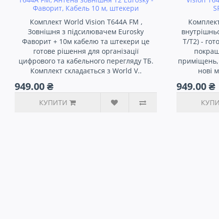
Фаворит, Кабель 10 м, штекери
S
Комплект World Vision T644A FM ,
Комплект
Зовнішня з підсилювачем Eurosky
внутрішнь
Фаворит + 10м кабелю та штекери це
T/T2) - го
готове рішення для організації
покращ
цифрового та кабельного перегляду ТБ.
приміщень, 
Комплект складається з World V..
нові 
949.00 ₴
949.00 ₴
КУПИТИ
КУП