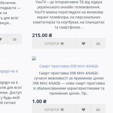
YouTV – це інтерактивне ТБ від лідера
ебачення,
українського онлайн телемовлення.
а подкасти —
YouTV можна переглядати на великому
е на
екрані телевізора, на персональних
 для всієї
комп'ютерах та ноутбуках, на планшетах
кція..
та смартфонах ..
215.00 ₴
КУПИТИ
Смарт приставка X98 Mini 4/64Gb
egogo на 6
Смарт приставка X98 Mini 4/64Gb:
сучасні можливості за приємною ціною
egogo на 6
X98 Mini 4/64Gb — нова смарт приставка
лів для всієї
зі збалансованими характеристиками та
инки. Доступ
приємною ціною. Пр..
у будь-якій
1.00 ₴
ий сигнал
КУПИТИ