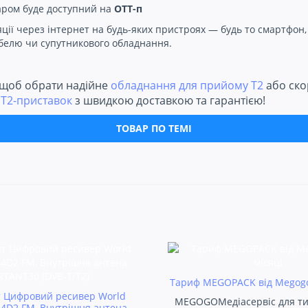
ром буде доступний на
OTT-п
ії через інтернет на будь-яких пристроях — будь то смартфон,
кабелю чи супутникового обладнання.
 щоб обрати надійне
обладнання для прийому Т2
або ско
і
T2-приставок
з швидкою доставкою та гарантією!
ТОВАР ПО ТЕМІ
Тариф MEGOPACK від Megogo 
 Цифровий ресивер World
MEGOGOМедіасервіс для тих
44D2 FM, Внутрішня антена